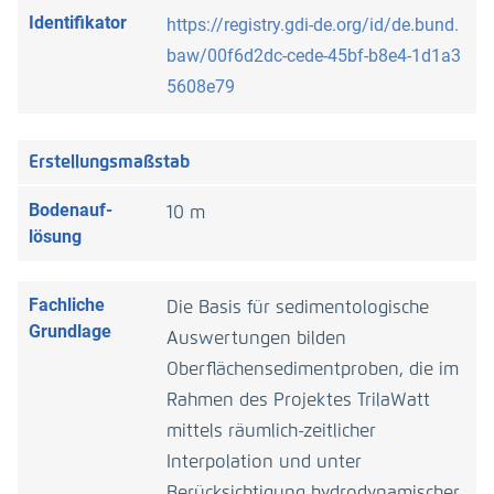
Identifikator
https://registry.gdi-de.org/id/de.bund.
baw/00f6d2dc-cede-45bf-b8e4-1d1a3
5608e79
Erstellungs­maß­stab
Boden­auf­
10 m
lösung
Fachliche
Die Basis für sedimentologische
Grundlage
Auswertungen bilden
Oberflächensedimentproben, die im
Rahmen des Projektes TrilaWatt
mittels räumlich-zeitlicher
Interpolation und unter
Berücksichtigung hydrodynamischer