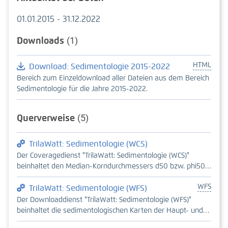
01.01.2015 - 31.12.2022
Downloads
(1)
HTML
Download: Sedimentologie 2015-2022
Bereich zum Einzeldownload aller Dateien aus dem Bereich
Sedimentologie für die Jahre 2015-2022.
Querverweise
(5)
TrilaWatt: Sedimentologie (WCS)
Der Coveragedienst "TrilaWatt: Sedimentologie (WCS)"
beinhaltet den Median-Korndurchmessers d50 bzw. phi50,
die Schiefe, die Sortierung (beide nach Folk and Ward, 1957)
WFS
und die Porosität für die Jahre 2015-2022. Die
TrilaWatt: Sedimentologie (WFS)
Datenprodukte liegen im trilateralen Wattenmeer als
Der Downloaddienst "TrilaWatt: Sedimentologie (WFS)"
Basisprodukt im 10 m Raster vor. Datenerzeugung: Auf der
beinhaltet die sedimentologischen Karten der Haupt- und
Basis von einer Vielzahl von Oberflächensedimentproben
Nebenkomponenten für die Jahre 2015-2022. Die Karten