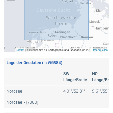
for the years 2015-2022. Data are distributed on
regular 10 m grids as GeoTIFFs. A table in CSV-format
with the grain size distribution and the coordinates for
each grid node is also available.
Download:
A
download is located under references (in German:
"Verweise und Downloads").
Leaflet
|
© Bundesamt für Kartographie und Geodäsie (2022),
Datenquellen
Lage der Geodaten (in WGS84)
SW
NO
Länge/Breite
Länge/Brei
Nordsee
4.01°/52.81°
9.61°/55.71
Nordsee - [7000]