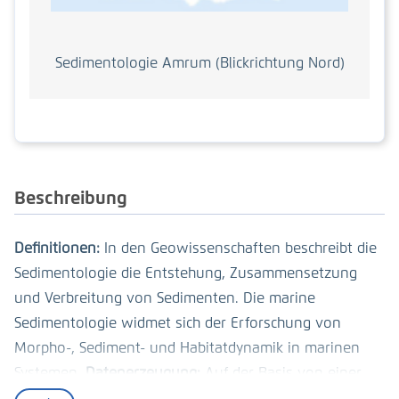
Sedimentologie Amrum (Blickrichtung Nord)
Be­schrei­bung
Definitionen:
In den Geowissenschaften beschreibt die
Sedimentologie die Entstehung, Zusammensetzung
und Verbreitung von Sedimenten. Die marine
Sedimentologie widmet sich der Erforschung von
Morpho-, Sediment- und Habitatdynamik in marinen
Systemen.
Datenerzeugung:
Auf der Basis von einer
Vielzahl von Oberflächensedimentproben