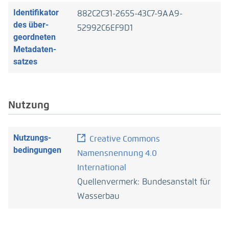
Analyse- und Dokumentationsmethoden
Jennifer (2024): Referenzdaten und Web-GIS
Identifikator
882C2C31-2655-43C7-9AA9-
werden über Webportale und -dienste zu
für das MSRL Berichtswesen.
https://doi.org/
des über­
einem Assistenzsystem verknüpft.
52992C6EF9D1
10.18451/trilaw_2024_04
geordneten
Metadaten­
satzes
Nutzung
Nutzungs­
Creative Commons
bedingun­gen
Namensnennung 4.0
International
Quellenvermerk: Bundesanstalt für
Wasserbau