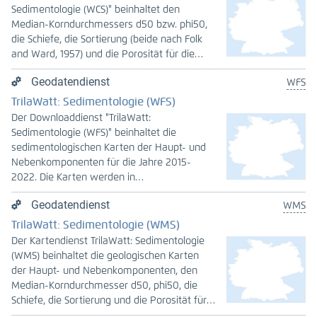
Sedimentologie (WCS)" beinhaltet den
Median-Korndurchmessers d50 bzw. phi50,
die Schiefe, die Sortierung (beide nach Folk
and Ward, 1957) und die Porosität für die
Jahre 2015-2022. Die Datenprodukte liegen
Geodatendienst
WFS
im trilateralen Wattenmeer als Basisprodukt
im 10 m Raster vor. Datenerzeugung: Auf der
TrilaWatt: Sedimentologie (WFS)
Basis von einer Vielzahl von
Der Downloaddienst "TrilaWatt:
Oberflächensedimentproben
Sedimentologie (WFS)" beinhaltet die
unterschiedlicher Jahre wurden im Rahmen
sedimentologischen Karten der Haupt- und
des Projektes TrilaWatt mit einem
Nebenkomponenten für die Jahre 2015-
prozessorientierten Interpolationsverfahren
2022. Die Karten werden in
unter Berücksichtigung hydrodynamischer
unterschiedlichen Detailstufen angeboten.
Effekte (Strömung, Seegang,
Geodatendienst
WMS
Die Namensbezeichnungen „short“ und
Bodenschubspannungen) und Erosions- und
„long“ der sedimentologischen Karten
TrilaWatt: Sedimentologie (WMS)
Sedimentationsmustern reguläre Raster der
beziehen sich auf Anzahl und Detailgrad der
Der Kartendienst TrilaWatt: Sedimentologie
Oberflächensedimentologie berechnet. An
einzelnen Komponenten.
(WMS) beinhaltet die geologischen Karten
jedem dieser Rasterknoten liegt die
der Haupt- und Nebenkomponenten, den
Sedimentverteilung als Kornsummenkurve,
English:
Median-Korndurchmesser d50, phi50, die
als Eigenschaften der Summenkurve oder
Sedimentology describes the formation,
Schiefe, die Sortierung und die Porosität für
als abgeleitete Größe (bspw. Porosität) vor.
composition and distribution of sediments.
die Jahre 2015-2022. Die geologischen