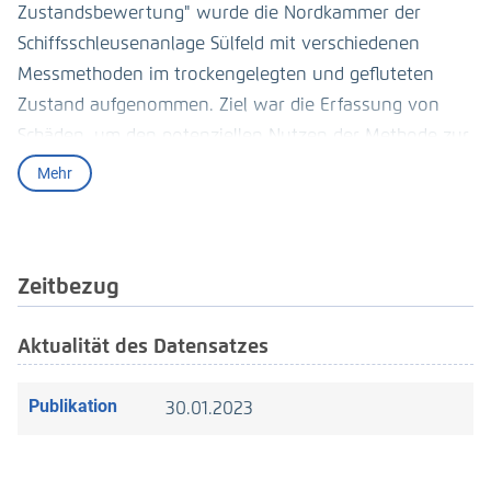
Zustandsbewertung" wurde die Nordkammer der
Schiffsschleusenanlage Sülfeld mit verschiedenen
Messmethoden im trockengelegten und gefluteten
Zustand aufgenommen. Ziel war die Erfassung von
Schäden, um den potenziellen Nutzen der Methode zur
Unterstützung der Bauwerksinspektion beurteilen zu
Mehr
können. Über Wasser wurden ein unbemanntes
Luftfahrzeug (UAS) und ein terrestrischer Laserscanner
(TLS) und unter Wasser ein unbemanntes
Zeitbezug
Unterwasserfahrzeug (ROV) und ein Fächerecholot
getestet.
Aktualität des Datensatzes
Publikation
30.01.2023