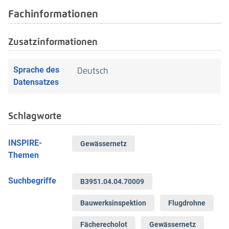
Fach­informationen
Zusatzinformationen
Sprache des
Deutsch
Daten­satzes
Schlag­worte
INSPIRE-
Gewässernetz
Themen
Suchbegriffe
B3951.04.04.70009
Bauwerksinspektion
Flugdrohne
Fächerecholot
Gewässernetz