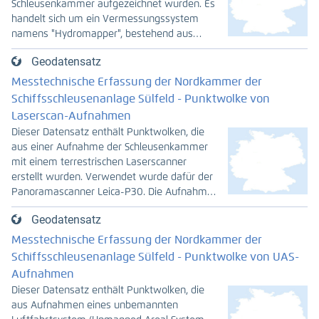
Schleusenkammer aufgezeichnet wurden. Es
handelt sich um ein Vermessungssystem
namens "Hydromapper", bestehend aus
einem Boot, einem Fächerecholot und einem
Geodatensatz
Tachymeter. Als Fächerecholot wurde das
Multibeam Teledyne SeaBat T50-P
Messtechnische Erfassung der Nordkammer der
eingesetzt, welches an einer Teleskopstange
Schiffsschleusenanlage Sülfeld - Punktwolke von
an der Unterseite des Messbootes befestigt
Laserscan-Aufnahmen
ist. Die Position des Messbootes wird durch
Dieser Datensatz enthält Punktwolken, die
einen auf der Schleusenplattform
aus einer Aufnahme der Schleusenkammer
installierten Tachymeter bestimmt, der mit
mit einem terrestrischen Laserscanner
Hilfe von an der Schleuse installierten
erstellt wurden. Verwendet wurde dafür der
Fixpunkten georeferenziert wird. Die Wände
Panoramascanner Leica-P30. Die Aufnahme
und die Sohle wurden in Bewegung mit einer
der gesamten Schleusenkammer erfolgte
Geschwindigkeit von etwa 0,5 m/s und die
Geodatensatz
von mehreren, zehn Meter voneinander
Verschlüsse im Stehen von verschiedenen
entfernten Standorten aus mit einer
Messtechnische Erfassung der Nordkammer der
Fixpunkten aus erfasst. Um die Wand über
ungefähren effektiven Bodenauflösung von
Schiffsschleusenanlage Sülfeld - Punktwolke von UAS-
ihre gesamte Höhe zu vermessen, wurde
einem Zentimeter.
das Echolot einmal in drei Metern und einmal
Aufnahmen
in sechs Metern Tiefe positioniert.
Dieser Datensatz enthält Punktwolken, die
aus Aufnahmen eines unbemannten