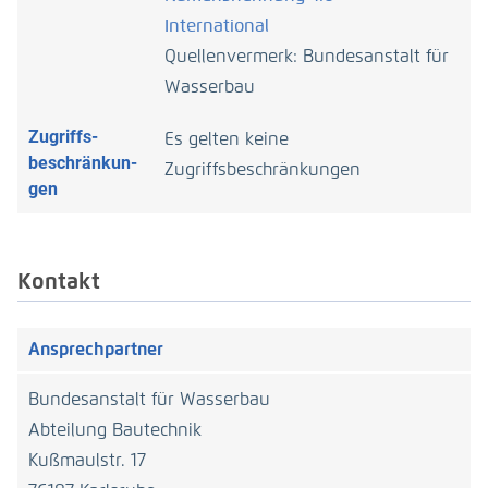
Kammerabschnitte Nr. 3 und 12 mit einer
Überlappung der Einzelbilder von sechzig bis
International
Länge von 12 Metern. Die Wandabschnitte
siebzig Prozent gewährleistet werden
wurden in einem Abstand von etwa einem
Quellenvermerk: Bundesanstalt für
konnte.
halben Meter in horizontalen Reihen
Wasserbau
unterschiedlicher Tiefe abgefahren, um
Videoaufnahmen davon zu erzeugen.
Zugriffs­
Es gelten keine
beschränkun­
Zugriffsbeschränkungen
gen
Kontakt
Ansprechpartner
Bundesanstalt für Wasserbau
Abteilung Bautechnik
Kußmaulstr. 17