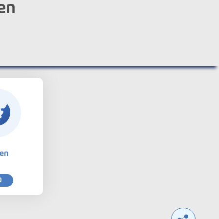
en
ten
0