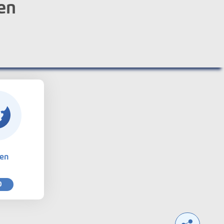
en
ten
0