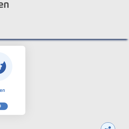
en
ten
0