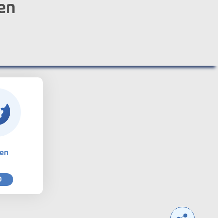
en
ten
0