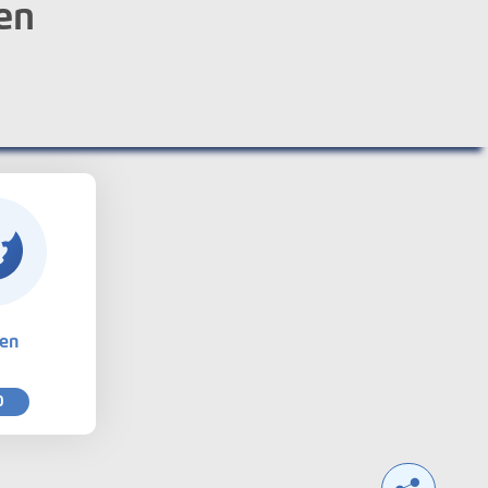
en
ten
0