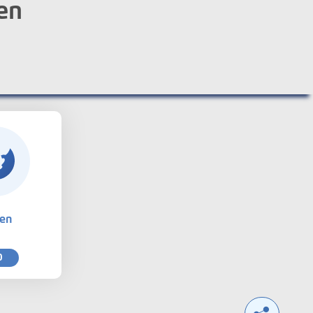
en
ten
0