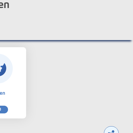
en
ten
0