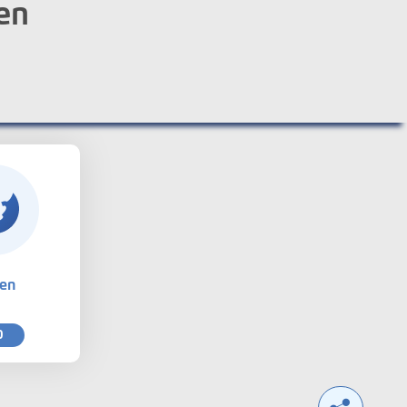
en
ten
0