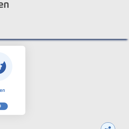
en
ten
0