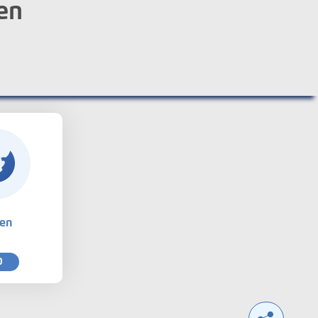
en
ten
0