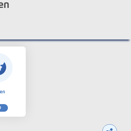
en
ten
0