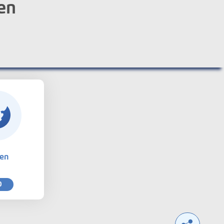
en
ten
0