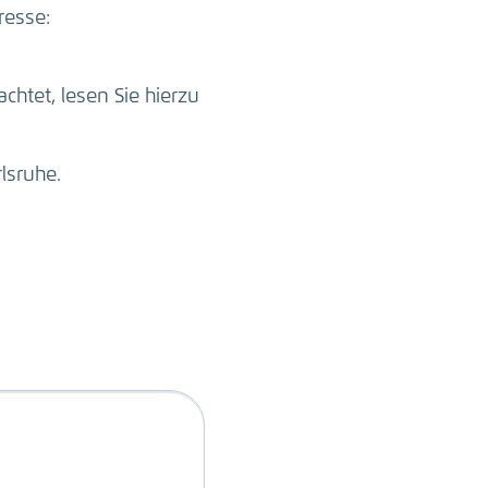
resse:
htet, lesen Sie hierzu
lsruhe.