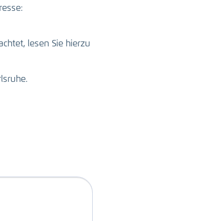
resse:
htet, lesen Sie hierzu
lsruhe.