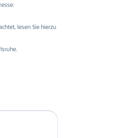
resse:
htet, lesen Sie hierzu
lsruhe.