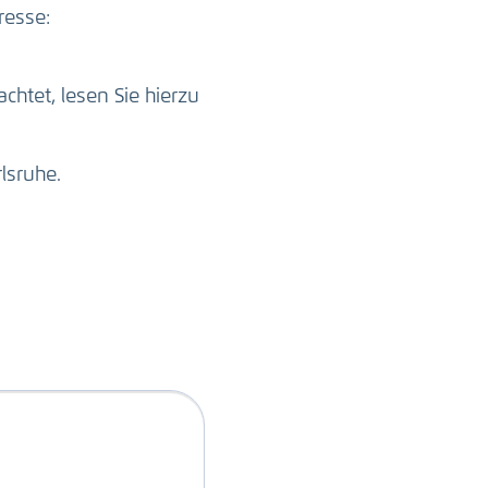
resse:
htet, lesen Sie hierzu
lsruhe.