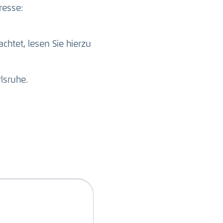
resse:
htet, lesen Sie hierzu
lsruhe.