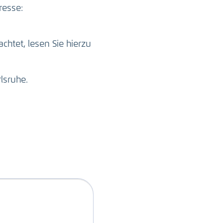
resse:
htet, lesen Sie hierzu
lsruhe.