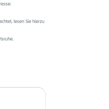
resse:
htet, lesen Sie hierzu
lsruhe.