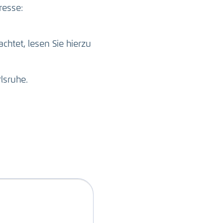
resse:
htet, lesen Sie hierzu
lsruhe.