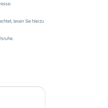
resse:
htet, lesen Sie hierzu
lsruhe.