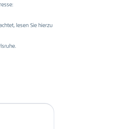
resse:
htet, lesen Sie hierzu
lsruhe.