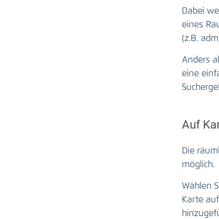
Dabei we
eines Ra
(z.B. admi
Anders al
eine ein
Sucherge
Auf Kar
Die räum
möglich.
Wählen Si
Karte auf
hinzugef