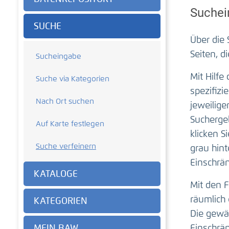
Suchei
SUCHE
Über die
Seiten, d
Sucheingabe
Mit Hilfe
Suche via Kategorien
spezifizi
Nach Ort suchen
jeweilige
Sucherge
Auf Karte festlegen
klicken S
Suche verfeinern
grau hint
Einschrä
KATALOGE
Mit den F
räumlich
KATEGORIEN
Die gewäh
MEIN BAW
Einschrän