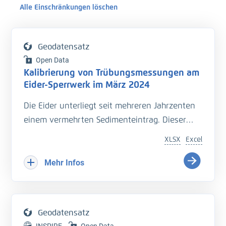
Alle Einschränkungen löschen
Geodatensatz
Open Data
Kalibrierung von Trübungsmessungen am
Eider-Sperrwerk im März 2024
Die Eider unterliegt seit mehreren Jahrzenten
einem vermehrten Sedimenteintrag. Dieser
beeinträchtigt die Entwässerung des
XLSX
Excel
Hinterlandes so wie die Schiffbarkeit des
Bundeswasserstraße.
Mehr Infos
Hinzu kommt der Einfluss langfristiger
Veränderungen durch den Klimawandel
welcher zu zusätzlichen Herausforderungen in
Geodatensatz
der Entwässerung des Hinterlandes führt. Das