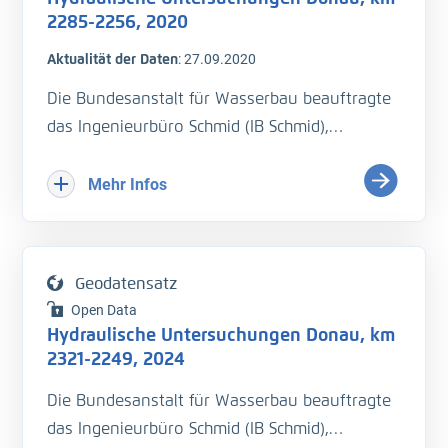
Pegel Straubing (Südarm) bis Vilshofen (H_WSP)
2285-2256, 2020
- Querprofilmessung (H_Sohle)
Aktualität der Daten
:
27.09.2020
- Isar-km 0 bis 8,6 WSP-Fixierung
- Durchflussmessung (Q)
Die Bundesanstalt für Wasserbau beauftragte
- Fließgeschwindigkeit (v_Str)
das Ingenieurbüro Schmid (IB Schmid),
hydraulische Untersuchungen auf der Donau
QS ist erfolgt
bei der Isarmündung vor und nach
Mehr Infos
Baggerungsmaßnahmen durchzuführen. Es
sollte eine Wasserspiegelﬁxierung von km
2285 bis 2256 und 5 Durchﬂussmengen
Geodatensatz
durchgeführt werden. Dieser Bericht behandelt
Open Data
die Messungen vor den
Hydraulische Untersuchungen Donau, km
Fahrrinnenbaggerungen.
2321-2249, 2024
Die Bundesanstalt für Wasserbau beauftragte
- Wasserspiegelfixierung (H_WSP)
das Ingenieurbüro Schmid (IB Schmid),
- Querprofilmessung (H_Sohle)