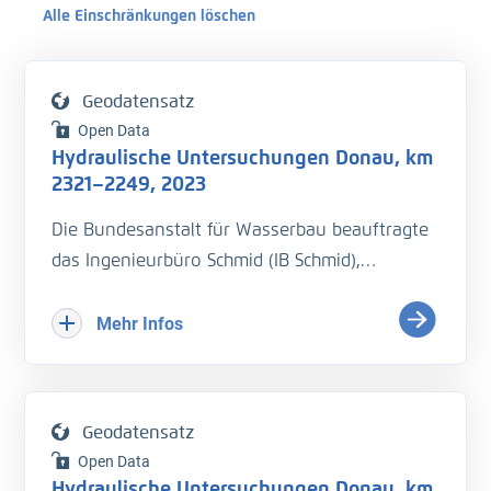
Alle Einschränkungen löschen
Geodatensatz
Open Data
Hydraulische Untersuchungen Donau, km
2321–2249, 2023
Die Bundesanstalt für Wasserbau beauftragte
das Ingenieurbüro Schmid (IB Schmid),
hydraulische Untersuchungen auf der Donau
bei Wasserständen nahe
Mehr Infos
Regulierungsniedrigwasserstand (RNW)
durchzuführen.
Geodatensatz
Messzeitpunkt: 22.06.2023-23.06.2023:
Open Data
- km 2321,3–2249: Wasserspiegelfixierung
Hydraulische Untersuchungen Donau, km