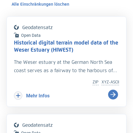
Alle Einschränkungen löschen
Geodatensatz
Open Data
Historical digital terrain model data of the
Weser Estuary (HIWEST)
The Weser estuary at the German North Sea
coast serves as a fairway to the harbours of
Bremerhaven and Bremen. To ensure safe
ZIP
XYZ-ASCII
shipping and navigation, the navigation
channel depths are nowadays intensively
Mehr Infos
monitored, and have been so in the past.
These are valuable data for consulting and
research purposes, and enables investigations
Geodatensatz
leading to a better understanding of