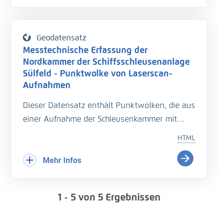
Zustandserfassung wurde das „Matrice M300“
eingesetzt. Zwei Digitalkameras, die an das
UAS angebracht waren, wurden zur Aufnahme
Geodatensatz
von Bildern der Schiffsschleuse verwendet. Die
Messtechnische Erfassung der
Sony Alpha 7 RII wurde zur Erstellung von
Nordkammer der Schiffsschleusenanlage
Nahaufnahmen mit einer Bodenauflösung
Sülfeld - Punktwolke von Laserscan-
(Ground Sample Distance) von ca. 0,5
Aufnahmen
Millimeter verwendet, während die Sony RX0II
Dieser Datensatz enthält Punktwolken, die aus
zur Erstellung von Orthophotos mittels
einer Aufnahme der Schleusenkammer mit
überlappenden Einzelbildern mit einer
einem terrestrischen Laserscanner erstellt
HTML
Bodenauflösung von ca. 2 Zentimeter zum
wurden. Verwendet wurde dafür der
Einsatz kam. Das UAS wurde manuell ohne
Panoramascanner Leica-P30. Die Aufnahme
Mehr Infos
vorprogrammierte Flugrouten gesteuert. Die
der gesamten Schleusenkammer erfolgte von
Aufnahme der Schleusenwände und -tore
mehreren, zehn Meter voneinander entfernten
erfolgte in einem Abstand von etwa drei
1 - 5
von
5
Ergebnissen
Standorten aus mit einer ungefähren
Metern. Die Flugbahn verlief im sogenannten
effektiven Bodenauflösung von einem