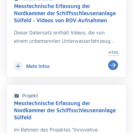
welches an einer Teleskopstange an der
Messtechnische Erfassung der
Unterseite des Messbootes befestigt ist. Die
Nordkammer der Schiffsschleusenanlage
Position des Messbootes wird durch einen auf
Sülfeld - Videos von ROV-Aufnahmen
der Schleusenplattform installierten
Dieser Datensatz enthält Videos, die von
Tachymeter bestimmt, der mit Hilfe von an der
einem unbemannten Unterwasserfahrzeug
Schleuse installierten Fixpunkten
von der Schleusenkammer aufgezeichnet
georeferenziert wird. Die Wände und die Sohle
HTML
wurden. Als unbemanntes
wurden in Bewegung mit einer
Unterwasserfahrzeug (Remotely Operated
Mehr Infos
Geschwindigkeit von etwa 0,5 m/s und die
Vehicle (ROV)) wurde das "Deeptrekker
Verschlüsse im Stehen von verschiedenen
Revolution" mit dem integrierten bildgebenden
Fixpunkten aus erfasst. Um die Wand über ihre
Sonar Blueprint Oculus Multibeam Sonars -
gesamte Höhe zu vermessen, wurde das
Projekt
M1200D eingesetzt. Die Steuerung erfolgte per
Echolot einmal in drei Metern und einmal in
Messtechnische Erfassung der
Fernsteuerung von der Schleusenplattform
Nordkammer der Schiffsschleusenanlage
sechs Metern Tiefe positioniert.
aus. Vollständig aufgezeichnet wurden
Sülfeld
aufgrund ihrer hohen Anzahl an Schäden die
Im Rahmen des Projektes "Innovative
südlichen Kammerabschnitte Nr. 3 und 12 mit