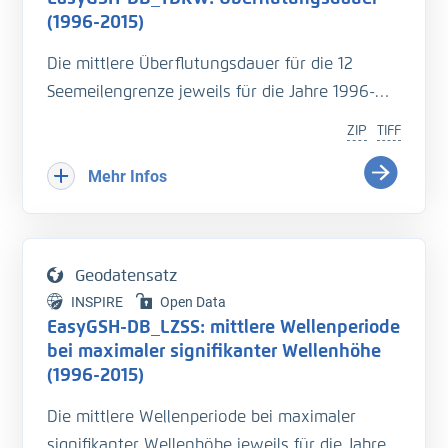
Assistenzsystem verknüpft.
(1996-2015)
Die mittlere Überflutungsdauer für die 12
Seemeilengrenze jeweils für die Jahre 1996-
2015. Die Überflutungsdauer ist die Zeit, die
ZIP
TIFF
eine Fläche während einer Tide mit Wasser
bedeckt ist.
Mehr Infos
Eine genaue Beschreibung der Analysemodi
befindet sich im BAWiki (
http://wiki.baw.de/de/i
Geodatensatz
ndex.php/Tidekennwerte_des_Wasserstandes
).
INSPIRE
Open Data
EasyGSH-DB_LZSS: mittlere Wellenperiode
Literatur:
bei maximaler signifikanter Wellenhöhe
- Hagen, R., et.al., (2019),
(1996-2015)
Validierungsdokument - EasyGSH-DB - Teil:
Die mittlere Wellenperiode bei maximaler
UnTRIM-SediMorph-Unk, doi:
https://doi.org/10.
signifikanter Wellenhöhe jeweils für die Jahre