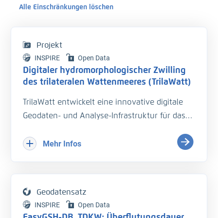
Alle Einschränkungen löschen
Projekt
INSPIRE
Open Data
Digitaler hydromorphologischer Zwilling
des trilateralen Wattenmeeres (TrilaWatt)
TrilaWatt entwickelt eine innovative digitale
Geodaten- und Analyse-Infrastruktur für das
trilaterale Wattenmeer. Sie unterstützt mit
harmonisierten, qualitätsgesicherten Daten zu
Mehr Infos
Geomorphologie, Sedimentologie und
Hydrodynamik die Planung und Unterhaltung
der Verkehrsinfrastruktur. Geodaten, Analyse-
Geodatensatz
und Dokumentationsmethoden werden über
INSPIRE
Open Data
Webportale und -dienste zu einem
EasyGSH-DB_TDKW: Überflutungsdauer