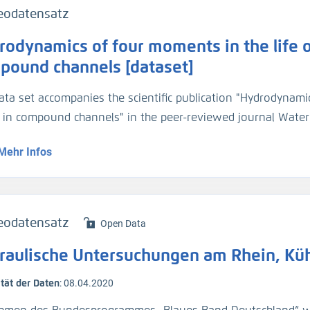
ßgeschwindigkeit (v_Str)
eodatensatz
odynamics of four moments in the life of
Messkampagne nach Maßnahmen beim gleichwertigen Wasser
asserstand war nahe dem gleichwertigen Wasserstand (Gl
pound channels [dataset]
ampagne vom 02.11.2021.
ata set accompanies the scientific publication "Hydrodynamic
t in compound channels" in the peer-reviewed journal Wate
 erfolgt
).
Mehr Infos
dataset contains processed hydraulic variables derived fro
cted in a laboratory scale compound-channel, with a floodpla
t succession. The data represent time-averaged and spatially
eodatensatz
Open Data
velocity, discharge, mixing layer properties, and momentum
raulische Untersuchungen am Rhein, Küh
ta set consists of
ität der Daten
:
08.04.2020
me averaged water depth