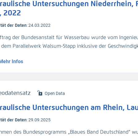
raulische Untersuchungen Niederrhein, 
chflussmessung (Q)
ßgeschwindigkeit (v_Str)
, 2022
ität der Daten
:
24.03.2022
ersdorf, Tomateninsel, Bremengrund, Albaltrhein, Mechters
ftrag der Bundesanstalt für Wasserbau wurde vom Ingenieu
r dem Parallelwerk Walsum-Stapp inklusive der Geschwindigk
 erfolgt
in-km 792 bis 796
Mehr Infos
 Messkampagne bei Mittelwasser (MW) − 1 m, 24.03.2022
serspiegelfixierung (H_WSP)
rprofilmessung (H_Sohle)
eodatensatz
Open Data
chflussmessung (Q)
raulische Untersuchungen am Rhein, La
ßgeschwindigkeit (v_Str)
ität der Daten
:
29.09.2025
 erfolgt
hmen des Bundesprogramms „Blaues Band Deutschland“ wu