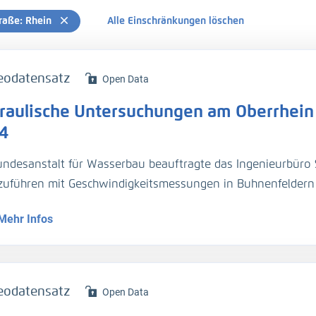
raße: Rhein
Alle Einschränkungen löschen
eodatensatz
Open Data
raulische Untersuchungen am Oberrhein 
4
undesanstalt für Wasserbau beauftragte das Ingenieurbüro 
zuführen mit Geschwindigkeitsmessungen in Buhnenfeldern 
fbaren Wasserstand Hochwassermarke I (HSW MI)
Mehr Infos
enhafte Geschwindigkeitsaufnahme, Querprofilmessung, Läng
serspiegelfixierung (H_WSP)
eodatensatz
Open Data
rprofilmessung (H_Sohle)