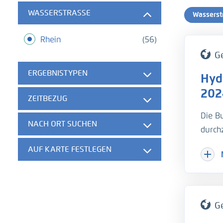
WASSERSTRASSE
Wasserst
Rhein
(56)
G
ERGEBNISTYPEN
Hyd
202
ZEITBEZUG
Die B
NACH ORT SUCHEN
durch
schif
AUF KARTE FESTLEGEN
Fläch
- Was
G
- Que