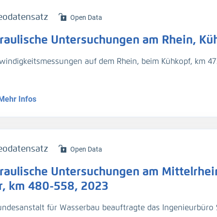
rprofilmessung (H_Sohle)
eodatensatz
Open Data
chflussmessung (Q)
raulische Untersuchungen am Rhein, Küh
ßgeschwindigkeit (v_Str)
windigkeitsmessungen auf dem Rhein, beim Kühkopf, km 473
 erfolgt
ng am 22.01.2025
Mehr Infos
serspiegelfixierung (H_WSP)
rprofilmessung (H_Sohle)
chflussmessung (Q)
ßgeschwindigkeit (v_Str)
eodatensatz
Open Data
raulische Untersuchungen am Mittelrhein
Messkampagne nach Maßnahmen bei Mittelwasser (MQ). Der
Mittelwasser (MQ)
r, km 480-558, 2023
undesanstalt für Wasserbau beauftragte das Ingenieurbüro S
 erfolgt