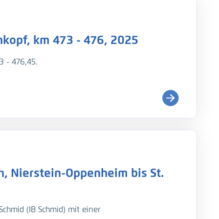
kopf, km 473 - 476, 2025
 - 476,45.
, Nierstein-Oppenheim bis St.
 Wasserstand zum Zeitpunkt der Messung war
chmid (IB Schmid) mit einer