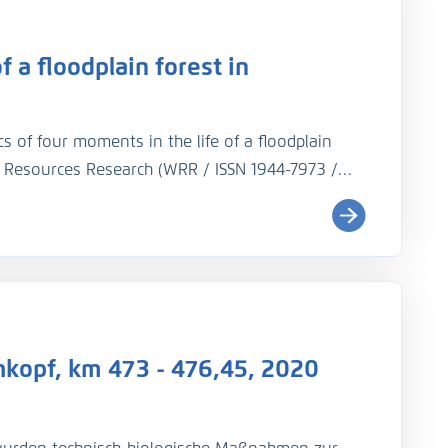
 a floodplain forest in
stand (GlW).
W) und entsprach der vorangegangenen
s of four moments in the life of a floodplain
r Resources Research (WRR / ISSN 1944-7973 /
m controlled experimental measurements
in forest patch representing different stages of
 averaged quantities describing water depth,
 exchange.
kopf, km 473 - 476,45, 2020