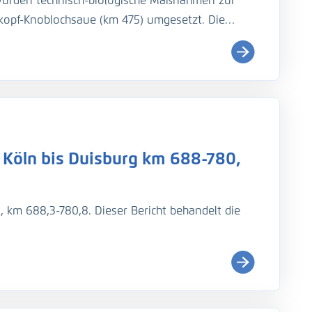
urden technisch-biologische Maßnahmen zur
hkopf-Knoblochsaue (km 475) umgesetzt. Die
mid, hydraulische Untersuchungen vor und nach
sen durchzuführen. Je Abﬂussereignis sollten
ängsproﬁl entlang des rechten Ufers
eitmessungen am rechten Ufer und eine
handelt die 1. Messkampagne nach den Maßnahmen
es mittleren Niedrigwassers (MNW).
 Köln bis Duisburg km 688-780,
, km 688,3-780,8. Dieser Bericht behandelt die