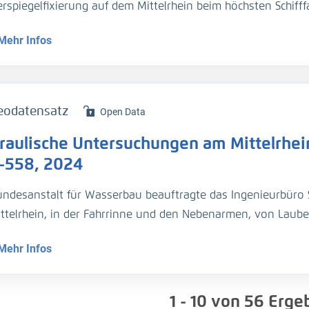
rspiegelfixierung auf dem Mittelrhein beim höchsten Schifff
ierstein-Oppenheim bis St. Goar, Messungen vom 15./16. De
Mehr Infos
flussmessungen durchgeführt werden.
serspiegelfixierung (H_WSP)
rprofilmessung (H_Sohle)
eodatensatz
Open Data
chflussmessung (Q)
raulische Untersuchungen am Mittelrhein
ßgeschwindigkeit (v_Str)
-558, 2024
asserstand war nahe HSW M II
undesanstalt für Wasserbau beauftragte das Ingenieurbüro S
ttelrhein, in der Fahrrinne und den Nebenarmen, von Laube
 erfolgt
sollte ca. 400 cm betragen. Begleitend sollten Durchfluss
Mehr Infos
sungen vom 11. 02. bis 12.02.2024
serspiegelfixierung (H_WSP)
1 - 10
von
56
Ergeb