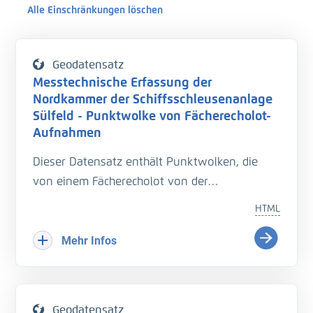
Alle Einschränkungen löschen
Geodatensatz
Messtechnische Erfassung der
Nordkammer der Schiffsschleusenanlage
Sülfeld - Punktwolke von Fächerecholot-
Aufnahmen
Dieser Datensatz enthält Punktwolken, die
von einem Fächerecholot von der
Schleusenkammer aufgezeichnet wurden. Es
HTML
handelt sich um ein Vermessungssystem
namens "Hydromapper", bestehend aus einem
Mehr Infos
Boot, einem Fächerecholot und einem
Tachymeter. Als Fächerecholot wurde das
Multibeam Teledyne SeaBat T50-P eingesetzt,
Geodatensatz