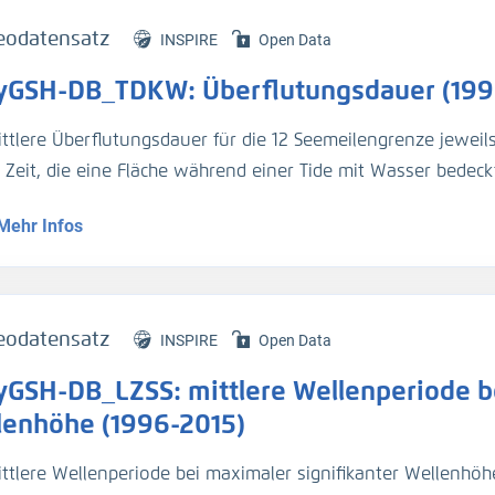
eodatensatz
INSPIRE
Open Data
yGSH-DB_TDKW: Überflutungsdauer (199
ittlere Überflutungsdauer für die 12 Seemeilengrenze jeweil
e Zeit, die eine Fläche während einer Tide mit Wasser bedeckt
Mehr Infos
genaue Beschreibung der Analysemodi befindet sich im BAWik
s_Wasserstandes
).
tur:
eodatensatz
INSPIRE
Open Data
n, R., et.al., (2019), Validierungsdokument - EasyGSH-DB - 
yGSH-DB_LZSS: mittlere Wellenperiode be
/k2_easygsh_1
nd, J., et.al., (2020), Flächenhafte Analysen numerischer S
lenhöhe (1996-2015)
/k2_easygsh_fans_2
ttlere Wellenperiode bei maximaler signifikanter Wellenhöhe 
n, R., Plüß, A., Ihde, R., Freund, J., Dreier, N., Nehlsen, E., Sch