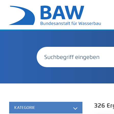
326
Er
KATEGORIE