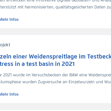
att entwickelt eine innovative digitale Geodaten- und Analy
gezogen. Für die Umrechnung der Trübungswerte in Schweb
nterstützt mit harmonisierten, qualitätsgesicherten Daten 
asserproben kalibriert worden. Im März 2024 hat die BA
dynamik die Planung und Unterhaltung der Verkehrsinfrastr
ider-Sperrwerks genommen für die Kalibrierung der dortig
Mehr Infos
entationsmethoden werden über Webportale und -dienste 
jeweils 2 Halbtiden).
ojekt
zeln einer Weidenspreitlage im Testbeck
ress in a test basin in 2021
hr 2021 wurde im Versuchsbecken der BAW eine Weidensprei
tumsphase wurden Zugversuche an Einzelwurzeln und Wu
geführt.
Mehr Infos
1, a willow bush mattress was installed in a test basin. Af
ed out on individual roots and root bundles, and roots were