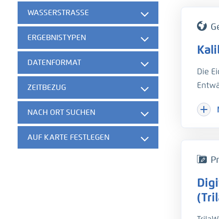
WASSERSTRASSE
G
ERGEBNISTYPEN
Kal
DATENFORMAT
Die E
Entwä
ZEITBEZUG
Hinzu
NACH ORT SUCHEN
Herau
gesch
AUF KARTE FESTLEGEN
der w
die B
Pr
unter
Dig
hydro
Um di
(Tri
Trübu