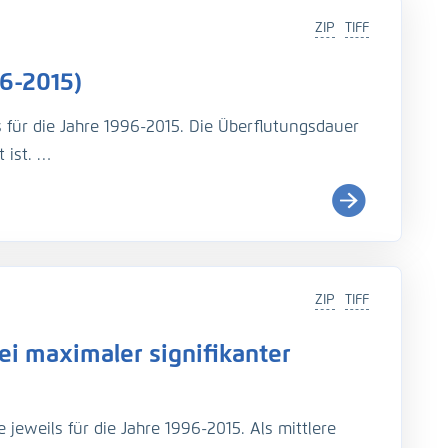
ZIP
TIFF
6-2015)
s für die Jahre 1996-2015. Die Überflutungsdauer
 ist.
i (
http://wiki.baw.de/de/index.php/Tidekennwer
ZIP
TIFF
Teil: UnTRIM-SediMorph-Unk, doi:
https://doi.org/10.
i maximaler signifikanter
imulationen aus EasyGSH-DB, doi:
https://doi.org/10.
jeweils für die Jahre 1996-2015. Als mittlere
rage, N., Fröhle, P., Kösters, F. (2021): An