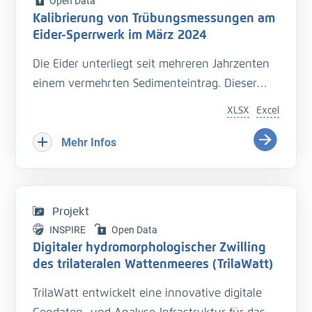
Open Data
Kalibrierung von Trübungsmessungen am
Eider-Sperrwerk im März 2024
Die Eider unterliegt seit mehreren Jahrzenten
einem vermehrten Sedimenteintrag. Dieser
beeinträchtigt die Entwässerung des
XLSX
Excel
Hinterlandes so wie die Schiffbarkeit des
Bundeswasserstraße.
Mehr Infos
Hinzu kommt der Einfluss langfristiger
Veränderungen durch den Klimawandel
welcher zu zusätzlichen Herausforderungen in
Projekt
der Entwässerung des Hinterlandes führt. Das
INSPIRE
Open Data
Kooperationsprojekt „Zukunft Eider“ wurde
Digitaler hydromorphologischer Zwilling
geschaffen um Vorarbeiten zu leisten, welche
des trilateralen Wattenmeeres (TrilaWatt)
die erforderlichen klimagerechten
TrilaWatt entwickelt eine innovative digitale
Anpassungen und Erweiterungen der