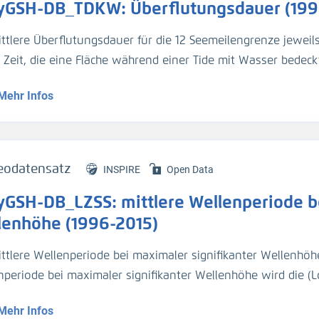
yGSH-DB_TDKW: Überflutungsdauer (199
ittlere Überflutungsdauer für die 12 Seemeilengrenze jeweil
e Zeit, die eine Fläche während einer Tide mit Wasser bedeckt
Mehr Infos
genaue Beschreibung der Analysemodi befindet sich im BAWik
s_Wasserstandes
).
tur:
eodatensatz
INSPIRE
Open Data
n, R., et.al., (2019), Validierungsdokument - EasyGSH-DB - 
yGSH-DB_LZSS: mittlere Wellenperiode be
/k2_easygsh_1
nd, J., et.al., (2020), Flächenhafte Analysen numerischer S
lenhöhe (1996-2015)
/k2_easygsh_fans_2
ttlere Wellenperiode bei maximaler signifikanter Wellenhöhe 
n, R., Plüß, A., Ihde, R., Freund, J., Dreier, N., Nehlsen, E., Sch
nperiode bei maximaler signifikanter Wellenhöhe wird die (L
ated marine data collection for the German Bight – Part 2: T
len) maximalen signifikanten Wellenhöhe bezeichnet. Eine 
m Science Data.
https://doi.org/10.5194/essd-13-2573-2021
Mehr Infos
m BAWiki (
http://wiki.baw.de/de/index.php/Kennwerte_des_