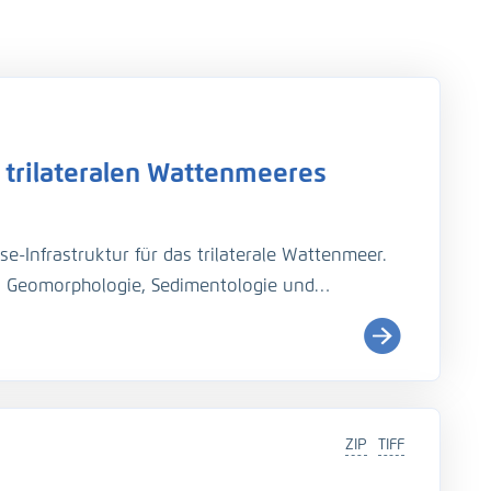
 trilateralen Wattenmeeres
se-Infrastruktur für das trilaterale Wattenmeer.
zu Geomorphologie, Sedimentologie und
uktur. Geodaten, Analyse- und
zu einem Assistenzsystem verknüpft.
ZIP
TIFF