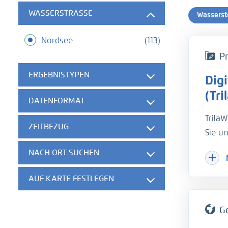
WASSERSTRASSE
Wasserst
Nordsee
(113)
Pr
ERGEBNISTYPEN
Dig
(Tri
DATENFORMAT
TrilaW
ZEITBEZUG
Sie u
Hydro
NACH ORT SUCHEN
Dokum
AUF KARTE FESTLEGEN
G