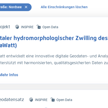
raße: Nordsee
Alle Einschränkungen löschen
ojekt
INSPIRE
Open Data
italer hydromorphologischer Zwilling des
laWatt)
att entwickelt eine innovative digitale Geodaten- und Analy
nterstützt mit harmonisierten, qualitätsgesicherten Daten 
dynamik die Planung und Unterhaltung der Verkehrsinfrastr
Mehr Infos
entationsmethoden werden über Webportale und -dienste 
eodatensatz
INSPIRE
Open Data