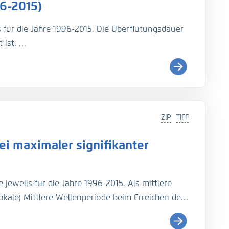
6-2015)
s für die Jahre 1996-2015. Die Überflutungsdauer
 ist.
i (
http://wiki.baw.de/de/index.php/Tidekennwer
ZIP
TIFF
Teil: UnTRIM-SediMorph-Unk, doi:
https://doi.org/10.
i maximaler signifikanter
imulationen aus EasyGSH-DB, doi:
https://doi.org/10.
jeweils für die Jahre 1996-2015. Als mittlere
rage, N., Fröhle, P., Kösters, F. (2021): An
okale) Mittlere Wellenperiode beim Erreichen der
ides, salinity, and waves (1996–2015). Earth
genaue Beschreibung der Analysemodi befindet
Seegangs
).