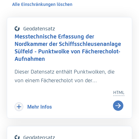
Alle Einschränkungen löschen
Geodatensatz
Messtechnische Erfassung der
Nordkammer der Schiffsschleusenanlage
Sülfeld - Punktwolke von Fächerecholot-
Aufnahmen
Dieser Datensatz enthält Punktwolken, die
von einem Fächerecholot von der
Schleusenkammer aufgezeichnet wurden. Es
HTML
handelt sich um ein Vermessungssystem
namens "Hydromapper", bestehend aus einem
Mehr Infos
Boot, einem Fächerecholot und einem
Tachymeter. Als Fächerecholot wurde das
Multibeam Teledyne SeaBat T50-P eingesetzt,
Geodatensatz