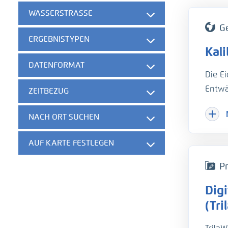
WASSERSTRASSE
G
ERGEBNISTYPEN
Kal
DATENFORMAT
Die E
Entwä
ZEITBEZUG
Hinzu
NACH ORT SUCHEN
Herau
gesch
AUF KARTE FESTLEGEN
der w
die B
Pr
unter
Dig
hydro
Um di
(Tri
Trübu