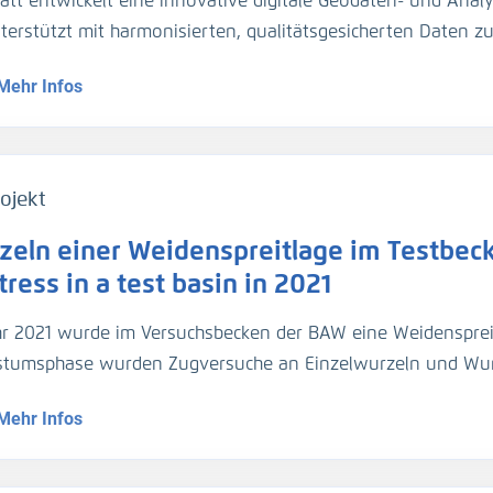
att entwickelt eine innovative digitale Geodaten- und Analy
gezogen. Für die Umrechnung der Trübungswerte in Schweb
nterstützt mit harmonisierten, qualitätsgesicherten Daten 
asserproben kalibriert worden. Im März 2024 hat die BA
dynamik die Planung und Unterhaltung der Verkehrsinfrastr
ider-Sperrwerks genommen für die Kalibrierung der dortig
Mehr Infos
entationsmethoden werden über Webportale und -dienste 
jeweils 2 Halbtiden).
ojekt
zeln einer Weidenspreitlage im Testbeck
ress in a test basin in 2021
hr 2021 wurde im Versuchsbecken der BAW eine Weidensprei
tumsphase wurden Zugversuche an Einzelwurzeln und Wu
geführt.
Mehr Infos
1, a willow bush mattress was installed in a test basin. Af
ed out on individual roots and root bundles, and roots were