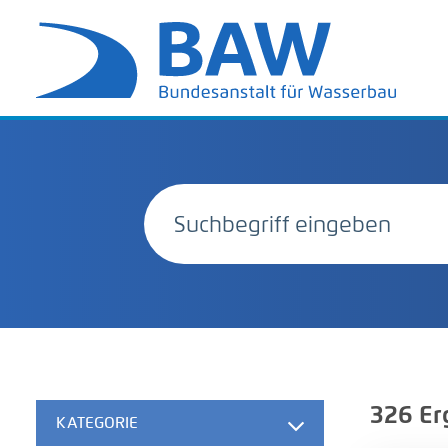
326
Er
KATEGORIE