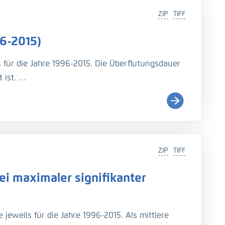
ZIP
TIFF
6-2015)
s für die Jahre 1996-2015. Die Überflutungsdauer
 ist.
i (
http://wiki.baw.de/de/index.php/Tidekennwer
ZIP
TIFF
Teil: UnTRIM-SediMorph-Unk, doi:
https://doi.org/10.
i maximaler signifikanter
imulationen aus EasyGSH-DB, doi:
https://doi.org/10.
jeweils für die Jahre 1996-2015. Als mittlere
rage, N., Fröhle, P., Kösters, F. (2021): An