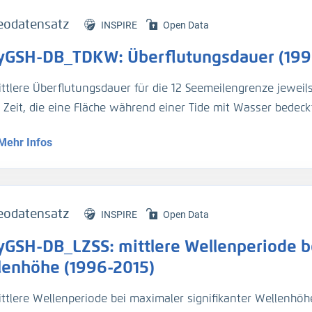
eodatensatz
INSPIRE
Open Data
yGSH-DB_TDKW: Überflutungsdauer (199
ittlere Überflutungsdauer für die 12 Seemeilengrenze jeweil
e Zeit, die eine Fläche während einer Tide mit Wasser bedeckt
Mehr Infos
genaue Beschreibung der Analysemodi befindet sich im BAWik
s_Wasserstandes
).
tur:
eodatensatz
INSPIRE
Open Data
n, R., et.al., (2019), Validierungsdokument - EasyGSH-DB - 
yGSH-DB_LZSS: mittlere Wellenperiode be
/k2_easygsh_1
nd, J., et.al., (2020), Flächenhafte Analysen numerischer S
lenhöhe (1996-2015)
/k2_easygsh_fans_2
ttlere Wellenperiode bei maximaler signifikanter Wellenhöhe 
n, R., Plüß, A., Ihde, R., Freund, J., Dreier, N., Nehlsen, E., Sch