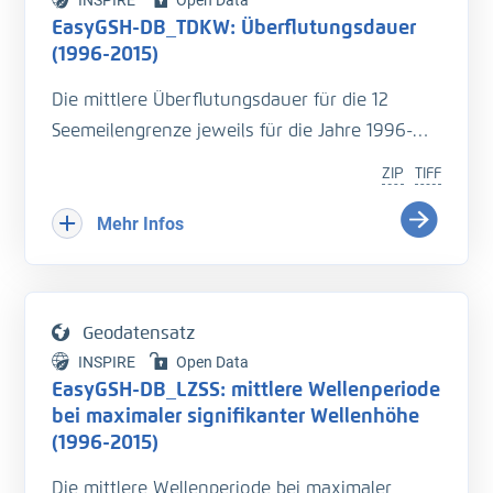
INSPIRE
Open Data
Assistenzsystem verknüpft.
EasyGSH-DB_TDKW: Überflutungsdauer
(1996-2015)
Die mittlere Überflutungsdauer für die 12
Seemeilengrenze jeweils für die Jahre 1996-
2015. Die Überflutungsdauer ist die Zeit, die
ZIP
TIFF
eine Fläche während einer Tide mit Wasser
bedeckt ist.
Mehr Infos
Eine genaue Beschreibung der Analysemodi
befindet sich im BAWiki (
http://wiki.baw.de/de/i
Geodatensatz
ndex.php/Tidekennwerte_des_Wasserstandes
).
INSPIRE
Open Data
EasyGSH-DB_LZSS: mittlere Wellenperiode
Literatur:
bei maximaler signifikanter Wellenhöhe
- Hagen, R., et.al., (2019),
(1996-2015)
Validierungsdokument - EasyGSH-DB - Teil:
Die mittlere Wellenperiode bei maximaler