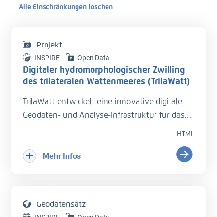
Alle Einschränkungen löschen
Projekt
INSPIRE
Open Data
Digitaler hydromorphologischer Zwilling
des trilateralen Wattenmeeres (TrilaWatt)
TrilaWatt entwickelt eine innovative digitale
Geodaten- und Analyse-Infrastruktur für das
trilaterale Wattenmeer. Sie unterstützt mit
HTML
harmonisierten, qualitätsgesicherten Daten zu
Geomorphologie, Sedimentologie und
Mehr Infos
Hydrodynamik die Planung und Unterhaltung
der Verkehrsinfrastruktur. Geodaten, Analyse-
und Dokumentationsmethoden werden über
Geodatensatz
Webportale und -dienste zu einem