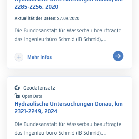
Pegel Straubing (Südarm) bis Vilshofen (H_WSP)
2285-2256, 2020
- Querprofilmessung (H_Sohle)
Aktualität der Daten
:
27.09.2020
- Isar-km 0 bis 8,6 WSP-Fixierung
- Durchflussmessung (Q)
Die Bundesanstalt für Wasserbau beauftragte
- Fließgeschwindigkeit (v_Str)
das Ingenieurbüro Schmid (IB Schmid),
hydraulische Untersuchungen auf der Donau
QS ist erfolgt
bei der Isarmündung vor und nach
Mehr Infos
Baggerungsmaßnahmen durchzuführen. Es
sollte eine Wasserspiegelﬁxierung von km
2285 bis 2256 und 5 Durchﬂussmengen
Geodatensatz
durchgeführt werden. Dieser Bericht behandelt
Open Data
die Messungen vor den
Hydraulische Untersuchungen Donau, km
Fahrrinnenbaggerungen.
2321-2249, 2024
Die Bundesanstalt für Wasserbau beauftragte
- Wasserspiegelfixierung (H_WSP)
das Ingenieurbüro Schmid (IB Schmid),
- Querprofilmessung (H_Sohle)