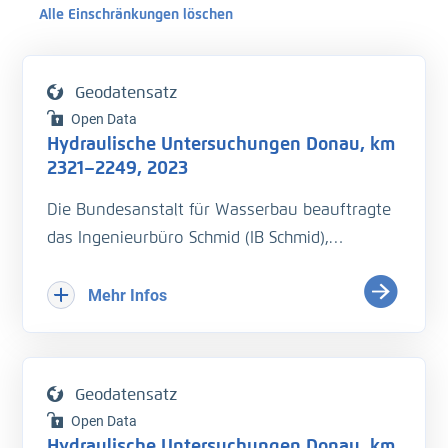
Alle Einschränkungen löschen
Geodatensatz
Open Data
Hydraulische Untersuchungen Donau, km
2321–2249, 2023
Die Bundesanstalt für Wasserbau beauftragte
das Ingenieurbüro Schmid (IB Schmid),
hydraulische Untersuchungen auf der Donau
bei Wasserständen nahe
Mehr Infos
Regulierungsniedrigwasserstand (RNW)
durchzuführen.
Geodatensatz
Messzeitpunkt: 22.06.2023-23.06.2023:
Open Data
- km 2321,3–2249: Wasserspiegelfixierung
Hydraulische Untersuchungen Donau, km