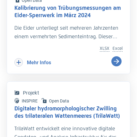
Open Data
Kalibrierung von Trübungsmessungen am
Eider-Sperrwerk im März 2024
Die Eider unterliegt seit mehreren Jahrzenten
einem vermehrten Sedimenteintrag. Dieser
beeinträchtigt die Entwässerung des
XLSX
Excel
Hinterlandes so wie die Schiffbarkeit des
Bundeswasserstraße.
Mehr Infos
Hinzu kommt der Einfluss langfristiger
Veränderungen durch den Klimawandel
welcher zu zusätzlichen Herausforderungen in
Projekt
der Entwässerung des Hinterlandes führt. Das
INSPIRE
Open Data
Kooperationsprojekt „Zukunft Eider“ wurde
Digitaler hydromorphologischer Zwilling
geschaffen um Vorarbeiten zu leisten, welche
des trilateralen Wattenmeeres (TrilaWatt)
die erforderlichen klimagerechten
TrilaWatt entwickelt eine innovative digitale
Anpassungen und Erweiterungen der