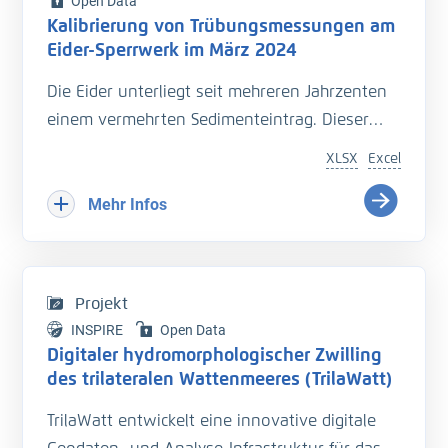
Open Data
Kalibrierung von Trübungsmessungen am
Eider-Sperrwerk im März 2024
Die Eider unterliegt seit mehreren Jahrzenten
einem vermehrten Sedimenteintrag. Dieser
beeinträchtigt die Entwässerung des
XLSX
Excel
Hinterlandes so wie die Schiffbarkeit des
Bundeswasserstraße.
Mehr Infos
Hinzu kommt der Einfluss langfristiger
Veränderungen durch den Klimawandel
welcher zu zusätzlichen Herausforderungen in
Projekt
der Entwässerung des Hinterlandes führt. Das
INSPIRE
Open Data
Kooperationsprojekt „Zukunft Eider“ wurde
Digitaler hydromorphologischer Zwilling
geschaffen um Vorarbeiten zu leisten, welche
des trilateralen Wattenmeeres (TrilaWatt)
die erforderlichen klimagerechten
TrilaWatt entwickelt eine innovative digitale
Anpassungen und Erweiterungen der