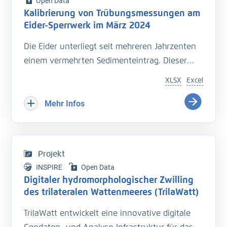
Open Data
Kalibrierung von Trübungsmessungen am
Eider-Sperrwerk im März 2024
Die Eider unterliegt seit mehreren Jahrzenten
einem vermehrten Sedimenteintrag. Dieser
beeinträchtigt die Entwässerung des
XLSX
Excel
Hinterlandes so wie die Schiffbarkeit des
Bundeswasserstraße.
Mehr Infos
Hinzu kommt der Einfluss langfristiger
Veränderungen durch den Klimawandel
welcher zu zusätzlichen Herausforderungen in
Projekt
der Entwässerung des Hinterlandes führt. Das
INSPIRE
Open Data
Kooperationsprojekt „Zukunft Eider“ wurde
Digitaler hydromorphologischer Zwilling
geschaffen um Vorarbeiten zu leisten, welche
des trilateralen Wattenmeeres (TrilaWatt)
die erforderlichen klimagerechten
TrilaWatt entwickelt eine innovative digitale
Anpassungen und Erweiterungen der