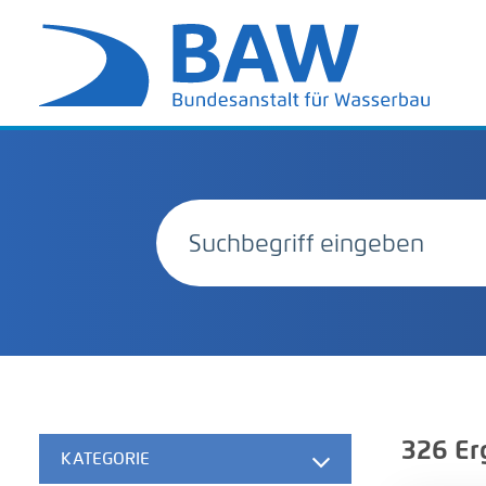
326
Er
KATEGORIE