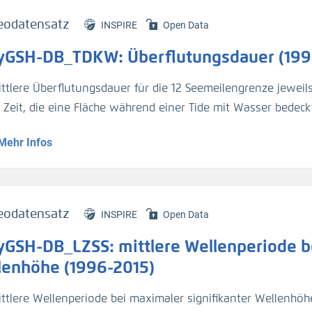
eodatensatz
INSPIRE
Open Data
yGSH-DB_TDKW: Überflutungsdauer (199
ittlere Überflutungsdauer für die 12 Seemeilengrenze jeweil
e Zeit, die eine Fläche während einer Tide mit Wasser bedeckt
Mehr Infos
genaue Beschreibung der Analysemodi befindet sich im BAWik
s_Wasserstandes
).
tur:
eodatensatz
INSPIRE
Open Data
n, R., et.al., (2019), Validierungsdokument - EasyGSH-DB - 
yGSH-DB_LZSS: mittlere Wellenperiode be
/k2_easygsh_1
nd, J., et.al., (2020), Flächenhafte Analysen numerischer S
lenhöhe (1996-2015)
/k2_easygsh_fans_2
ttlere Wellenperiode bei maximaler signifikanter Wellenhöhe 
n, R., Plüß, A., Ihde, R., Freund, J., Dreier, N., Nehlsen, E., Sch