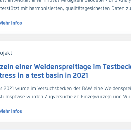
att entwickelt eine innovative digitale Geodaten- und Analy
gezogen. Für die Umrechnung der Trübungswerte in Schweb
nterstützt mit harmonisierten, qualitätsgesicherten Daten 
asserproben kalibriert worden. Im März 2024 hat die BA
dynamik die Planung und Unterhaltung der Verkehrsinfrastr
ider-Sperrwerks genommen für die Kalibrierung der dortig
Mehr Infos
entationsmethoden werden über Webportale und -dienste 
jeweils 2 Halbtiden).
ojekt
zeln einer Weidenspreitlage im Testbeck
ress in a test basin in 2021
hr 2021 wurde im Versuchsbecken der BAW eine Weidensprei
tumsphase wurden Zugversuche an Einzelwurzeln und Wu
geführt.
Mehr Infos
1, a willow bush mattress was installed in a test basin. Af
ed out on individual roots and root bundles, and roots were