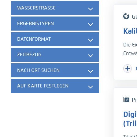
WASSERSTRASSE
G
ERGEBNISTYPEN
Kal
DATENFORMAT
Die E
Entwä
ZEITBEZUG
Hinzu
NACH ORT SUCHEN
Herau
gesch
AUF KARTE FESTLEGEN
der w
die B
Pr
unter
Dig
hydro
Um di
(Tri
Trübu