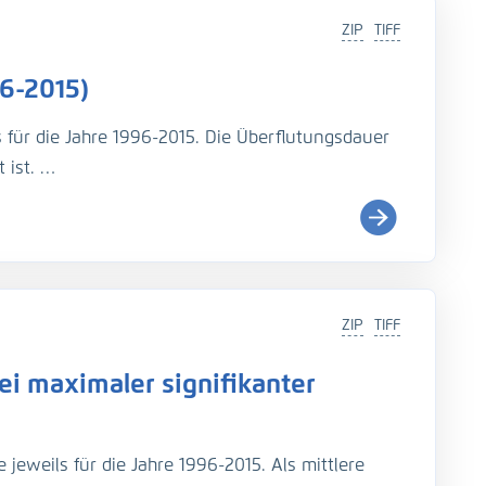
ZIP
TIFF
6-2015)
s für die Jahre 1996-2015. Die Überflutungsdauer
 ist.
i (
http://wiki.baw.de/de/index.php/Tidekennwer
ZIP
TIFF
Teil: UnTRIM-SediMorph-Unk, doi:
https://doi.org/10.
i maximaler signifikanter
imulationen aus EasyGSH-DB, doi:
https://doi.org/10.
jeweils für die Jahre 1996-2015. Als mittlere
rage, N., Fröhle, P., Kösters, F. (2021): An