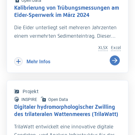
Open Data
Kalibrierung von Trübungsmessungen am
Eider-Sperrwerk im März 2024
Die Eider unterliegt seit mehreren Jahrzenten
einem vermehrten Sedimenteintrag. Dieser
beeinträchtigt die Entwässerung des
XLSX
Excel
Hinterlandes so wie die Schiffbarkeit des
Bundeswasserstraße.
Mehr Infos
Hinzu kommt der Einfluss langfristiger
Veränderungen durch den Klimawandel
welcher zu zusätzlichen Herausforderungen in
Projekt
der Entwässerung des Hinterlandes führt. Das
INSPIRE
Open Data
Kooperationsprojekt „Zukunft Eider“ wurde
Digitaler hydromorphologischer Zwilling
geschaffen um Vorarbeiten zu leisten, welche
des trilateralen Wattenmeeres (TrilaWatt)
die erforderlichen klimagerechten
TrilaWatt entwickelt eine innovative digitale
Anpassungen und Erweiterungen der