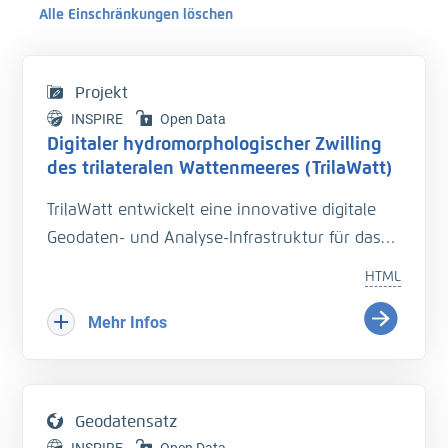
Alle Einschränkungen löschen
Projekt
INSPIRE
Open Data
Digitaler hydromorphologischer Zwilling
des trilateralen Wattenmeeres (TrilaWatt)
TrilaWatt entwickelt eine innovative digitale
Geodaten- und Analyse-Infrastruktur für das
trilaterale Wattenmeer. Sie unterstützt mit
HTML
harmonisierten, qualitätsgesicherten Daten zu
Geomorphologie, Sedimentologie und
Mehr Infos
Hydrodynamik die Planung und Unterhaltung
der Verkehrsinfrastruktur. Geodaten, Analyse-
und Dokumentationsmethoden werden über
Geodatensatz
Webportale und -dienste zu einem