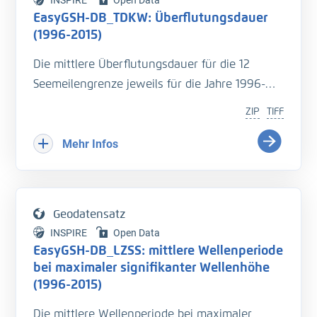
INSPIRE
Open Data
Assistenzsystem verknüpft.
EasyGSH-DB_TDKW: Überflutungsdauer
(1996-2015)
Die mittlere Überflutungsdauer für die 12
Seemeilengrenze jeweils für die Jahre 1996-
2015. Die Überflutungsdauer ist die Zeit, die
ZIP
TIFF
eine Fläche während einer Tide mit Wasser
bedeckt ist.
Mehr Infos
Eine genaue Beschreibung der Analysemodi
befindet sich im BAWiki (
http://wiki.baw.de/de/i
Geodatensatz
ndex.php/Tidekennwerte_des_Wasserstandes
).
INSPIRE
Open Data
EasyGSH-DB_LZSS: mittlere Wellenperiode
Literatur:
bei maximaler signifikanter Wellenhöhe
- Hagen, R., et.al., (2019),
(1996-2015)
Validierungsdokument - EasyGSH-DB - Teil:
Die mittlere Wellenperiode bei maximaler