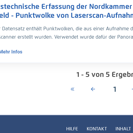
stechnische Erfassung der Nordkammer 
rflug von der Oberkante der Schleusenkammer bzw. des Schle
appung der Einzelbilder von sechzig bis siebzig Prozent gew
feld - Punktwolke von Laserscan-Aufna
r Datensatz enthält Punktwolken, die aus einer Aufnahme d
scanner erstellt wurden. Verwendet wurde dafür der Panor
ten Schleusenkammer erfolgte von mehreren, zehn Meter v
Mehr Infos
ähren effektiven Bodenauflösung von einem Zentimeter.
1 - 5
von
5
Ergeb
1
HILFE
KONTAKT
INHALT