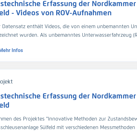
stechnische Erfassung der Nordkammer 
 Tiefe positioniert.
feld - Videos von ROV-Aufnahmen
r Datensatz enthält Videos, die von einem unbemannten U
zeichnet wurden. Als unbemanntes Unterwasserfahrzeug (R
trekker Revolution" mit dem integrierten bildgebenden Son
Mehr Infos
setzt. Die Steuerung erfolgte per Fernsteuerung von der Sch
n aufgrund ihrer hohen Anzahl an Schäden die südlichen Ka
tern. Die Wandabschnitte wurden in einem Abstand von etw
schiedlicher Tiefe abgefahren, um Videoaufnahmen davon z
ojekt
stechnische Erfassung der Nordkammer 
eld
hmen des Projektes "Innovative Methoden zur Zustandsbe
fsschleusenanlage Sülfeld mit verschiedenen Messmethoden 
Schäden, um den potenziellen Nutzen der Methode zur Unterstützung