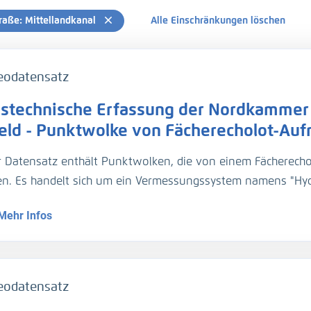
raße: Mittellandkanal
Alle Einschränkungen löschen
eodatensatz
stechnische Erfassung der Nordkammer 
feld - Punktwolke von Fächerecholot-Au
r Datensatz enthält Punktwolken, die von einem Fächerech
n. Es handelt sich um ein Vermessungssystem namens "Hy
recholot und einem Tachymeter. Als Fächerecholot wurde da
Mehr Infos
es an einer Teleskopstange an der Unterseite des Messboote
urch einen auf der Schleusenplattform installierten Tachyme
llierten Fixpunkten georeferenziert wird. Die Wände und di
windigkeit von etwa 0,5 m/s und die Verschlüsse im Stehen
eodatensatz
and über ihre gesamte Höhe zu vermessen, wurde das Echolo