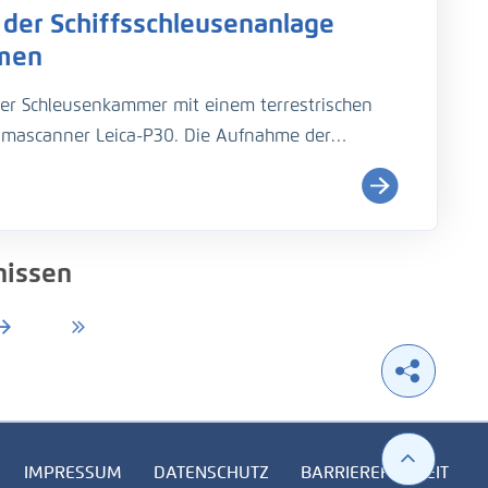
der Schiffsschleusenanlage
usentores bis zur Sohle, so dass eine
ährleistet werden konnte.
hmen
er Schleusenkammer mit einem terrestrischen
amascanner Leica-P30. Die Aufnahme der
oneinander entfernten Standorten aus mit einer
nissen
IMPRESSUM
DATENSCHUTZ
BARRIEREFREIHEIT