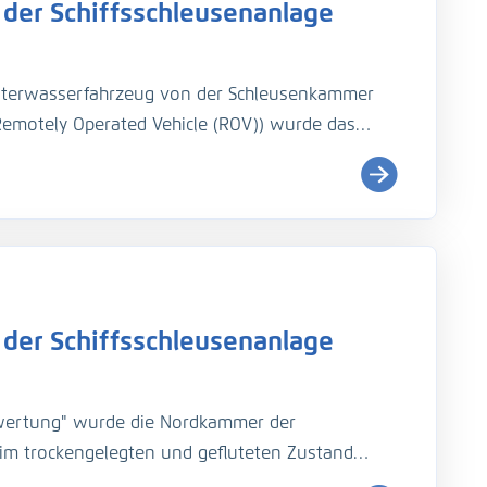
der Schiffsschleusenanlage
nterwasserfahrzeug von der Schleusenkammer
emotely Operated Vehicle (ROV)) wurde das
ar Blueprint Oculus Multibeam Sonars - M1200D
leusenplattform aus. Vollständig aufgezeichnet
mmerabschnitte Nr. 3 und 12 mit einer Länge von
a einem halben Meter in horizontalen Reihen
u erzeugen.
der Schiffsschleusenanlage
wertung" wurde die Nordkammer der
im trockengelegten und gefluteten Zustand