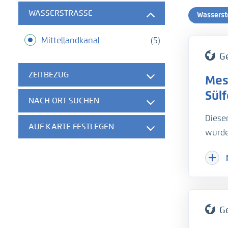
WASSERSTRASSE
Wasserst
Mittellandkanal
(5)
G
ZEITBEZUG
Mes
Sül
NACH ORT SUCHEN
Diese
AUF KARTE FESTLEGEN
wurde
Fäche
welch
wird d
insta
Gesch
G
die W