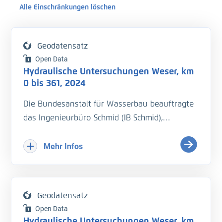
Alle Einschränkungen löschen
Geodatensatz
Open Data
Hydraulische Untersuchungen Weser, km
0 bis 361, 2024
Die Bundesanstalt für Wasserbau beauftragte
das Ingenieurbüro Schmid (IB Schmid),
hydraulische Untersuchungen auf der Weser
bei vier Wasserständen durchzuführen. Je
Mehr Infos
Wasserstand sollte eine
Wasserspiegelfixierung von km 0 bis km 361
durchgeführt werden. Begleitend sollten die
Geodatensatz
Strömungsgeschwindigkeiten und
Open Data
Durchflussmengen an den Pegeln und
Hydraulische Untersuchungen Weser, km