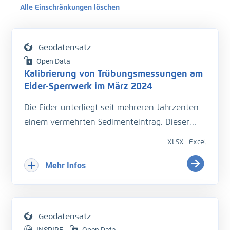
Alle Einschränkungen löschen
Geodatensatz
Open Data
Kalibrierung von Trübungsmessungen am
Eider-Sperrwerk im März 2024
Die Eider unterliegt seit mehreren Jahrzenten
einem vermehrten Sedimenteintrag. Dieser
beeinträchtigt die Entwässerung des
XLSX
Excel
Hinterlandes so wie die Schiffbarkeit des
Bundeswasserstraße.
Mehr Infos
Hinzu kommt der Einfluss langfristiger
Veränderungen durch den Klimawandel
welcher zu zusätzlichen Herausforderungen in
Geodatensatz
der Entwässerung des Hinterlandes führt. Das