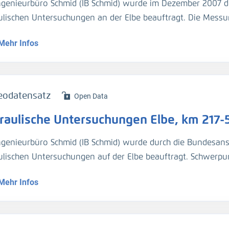
ngenieurbüro Schmid (IB Schmid) wurde im Dezember 2007 d
ulischen Untersuchungen an der Elbe beauftragt. Die Messu
und Mittelwhochwasser (MHQ) stattfinden.
Mehr Infos
serspiegelﬁxierung, Aufnahme der Fließgeschwindigkeiten u
innenmitte von km 184-456
ussmessungen in 56 Elbe-Querproﬁlen und verschiedenen Se
eodatensatz
Open Data
chige Sohlpeilungen und Geschwindigkeitsmessungen in 8 Bu
raulische Untersuchungen Elbe, km 217-5
chige Sohlpeilungen und Geschwindigkeitsmessungen Elbese
ngenieurbüro Schmid (IB Schmid) wurde durch die Bundesans
enhafte Geschwindigkeitsaufnahme, Querprofilmessung, Län
ulischen Untersuchungen auf der Elbe beauftragt. Schwerp
serspiegelfixierung (H_WSP)
ungsgeschwindigkeiten in Seitenbereichen bei einem Durch
rprofilmessung (H_Sohle)
Mehr Infos
ngen wurden beauftragt:
chflussmessung (Q)
ßgeschwindigkeit (v_Str)
chﬂussanteil von Inseln, Kerben und Schlitzen
chﬂussanteil hinter Parallelwerk (PW) und in Senken