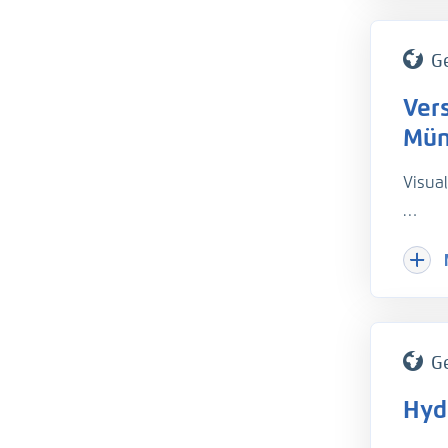
G
Ver
Mün
Visua
Varia
G
Hyd