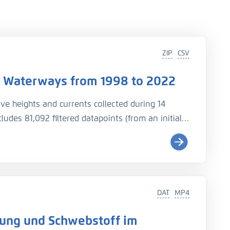
ZIP
CSV
 Waterways from 1998 to 2022
e heights and currents collected during 14
des 81,092 filtered datapoints (from an initial
th 23 unique locations, some of which were
ip and nautical parameters responsible for its
gn is attached to the dataset.
DAT
MP4
rman Coastal Waterways from 1998 to 2022 [Data
mung und Schwebstoff im