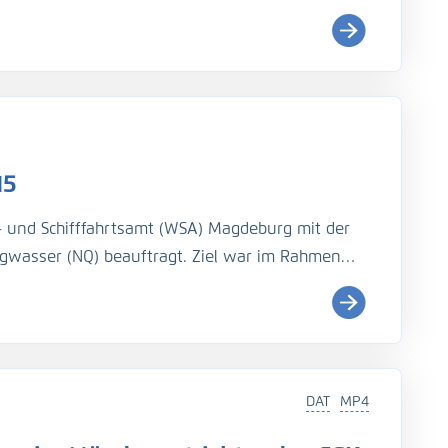
15
 und Schifffahrtsamt (WSA) Magdeburg mit der
igwasser (NQ) beauftragt. Ziel war im Rahmen
ließgeschwindigkeiten in einem Längsproﬁl
9) zu bestimmen. Zur Bestimmung des
festgelegten Querproﬁlen durchgeführt werden.
lniedrigwasser (MNQ).
DAT
MP4