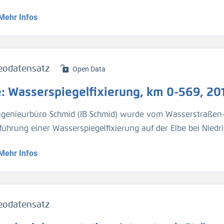
nte V4, Hochwasser
Mehr Infos
eodatensatz
Open Data
e: Wasserspiegelfixierung, km 0-569, 20
ngenieurbüro Schmid (IB Schmid) wurde vom Wasserstraßen-
führung einer Wasserspiegelﬁxierung auf der Elbe bei Niedr
 einheitlichen Erfassung, die Wasserspiegelhöhen und die F
Mehr Infos
ng der Flussachse von Schöna (km 0) bis Hohnstorf (km 56
tdurchﬂusses sollten begleitende Durchﬂussmessungen an 
asserstände waren nahezu stationär, kanpp unterhalb Mitte
eodatensatz
 erfolgt