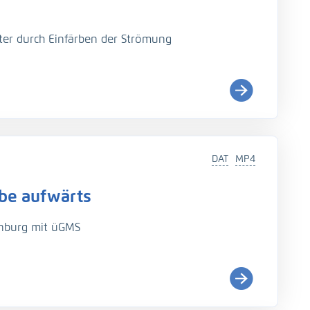
ter durch Einfärben der Strömung
in German coastal waterways from 1998–2022.
DAT
MP4
lbe aufwärts
enburg mit üGMS