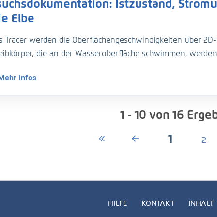
suchsdokumentation: Istzustand, Strömu
ie Elbe
ls Tracer werden die Oberflächengeschwindigkeiten über 2D-
reibkörper, die an der Wasseroberfläche schwimmen, werden 
 nur zur Bestimmung der Fließgeschwindigkeiten sondern a
Mehr Infos
lm ist die Strömung mit dem ausgeprägten Wirbelsystem im M
anhand der Tracer zu sehen.
1 - 10
von
16
Ergeb
stand V0, Mittelwasser
1
2
HILFE
KONTAKT
INHALT