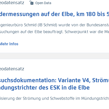
 erfolgt
eodatensatz
Open Data
chﬂussanteil vom Altarm und hinter PW in folgenden Abschn
dermessungen auf der Elbe, km 180 bis 
enbergen
steritz
ngenieurbüro Schmid (IB Schmid) wurde von der Bundesansta
llensdorf
suchungen auf der Elbe beauftragt. Schwerpunkt war die M
rina Coswig
nbereichen bei einem Durchfluss größer Mittelhochwasser (M
rzer Wurf
Mehr Infos
lächenhafte Geschwindigkeitsmessungen durchgeführt werd
ssau-Wallwitzhafen
sen.
rnburg
ngen vom 22.04.2023 bis 27.04.2023
rprofilmessung (H_Sohle)
eodatensatz
serspiegelfixierung (H_WSP)
chflussmessung (Q)
suchsdokumentation: Variante V4, Strö
rprofilmessung (H_Sohle)
ßgeschwindigkeit (v_Str)
chflussmessung (Q)
dungstrichter des ESK in die Elbe
ßgeschwindigkeit (v_Str)
 erfolgt
lisierung der Strömung und Schwebstoffe im Mündungstrich
 erfolgt