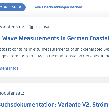
raße: Elbe
Alle Einschränkungen löschen
eodatensatz
Open Data
p Wave Measurements in German Coastal
dataset contains in-situ measurements of ship-generated wav
gns from 1998 to 2022 in German coastal waterways. It inclu
7) across 46 measurement stations in 28 cross-sections, wi
Mehr Infos
ed after a certain time. Each wave event is linked to the sh
ation. A more detailed metadata description for each campai
on for this data set:
eodatensatz
nn, A.; Melling, G. (2024): Ship Wave Measurements in Ge
suchsdokumentation: Variante V2, Strö
DOI:
https://doi.org/10.48437/42c292-ebac3d