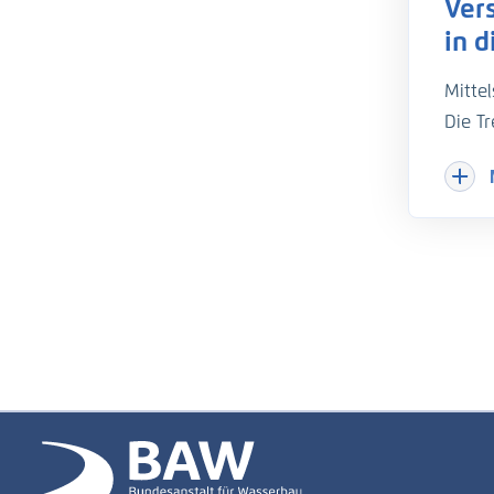
Ver
in d
Mitte
Die T
nicht
Im Fi
Elbe 
Istzu