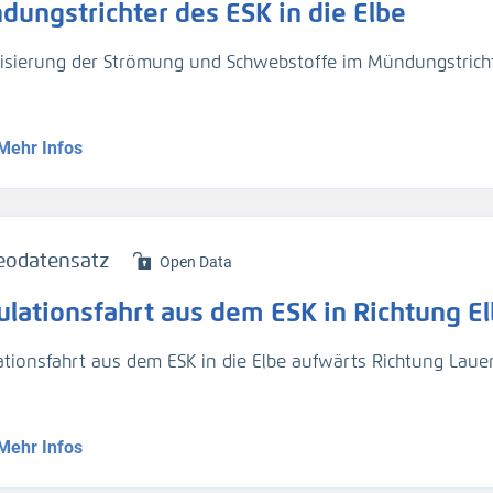
dungstrichter des ESK in die Elbe
Descriptor Paper:
lisierung der Strömung und Schwebstoffe im Mündungstrich
nn, A., Melling, G. Measurement of ship-generated waves 
ta 12, 54 (2025).
https://doi.org/10.1038/s41597-024-04299-5
nte V2, Mittelwasser
Mehr Infos
eodatensatz
Open Data
ulationsfahrt aus dem ESK in Richtung E
ationsfahrt aus dem ESK in die Elbe aufwärts Richtung Lau
Mehr Infos