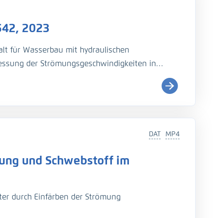
itten:
542, 2023
lt für Wasserbau mit hydraulischen
essung der Strömungsgeschwindigkeiten in
HQ). Es sollten stellenweise Profilmessungen
en. Das Messboot wurde bei Klöden zu Wasser
DAT
MP4
mung und Schwebstoff im
ter durch Einfärben der Strömung