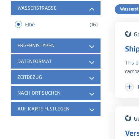
WASSERSTRASSE
Wasserst
Elbe
(16)
G
ERGEBNISTYPEN
Shi
DATENFORMAT
This 
campai
ZEITBEZUG
97,87
repeat
NACH ORT SUCHEN
gener
AUF KARTE FESTLEGEN
Citati
G
Seema
Ver
set], 