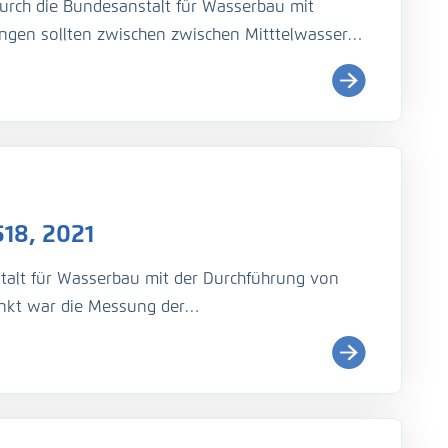
urch die Bundesanstalt für Wasserbau mit
ngen sollten zwischen zwischen Mitttelwasser
nd Sohlhöhen in einem Längsproﬁl entlang der
itenarmen bzw. Zuläufen der Elbe
hnenfeldern bei Schönberg
18, 2021
itenkanals (Mündung)
talt für Wasserbau mit der Durchführung von
gsprofilmessung
unkt war die Messung der
ﬂuss größer Mittelwasser (MQ). Folgende