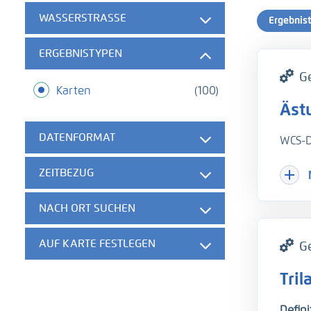
WASSERSTRASSE
Ergebnis
ERGEBNISTYPEN
G
Karten
(100)
Äst
DATENFORMAT
WCS-D
ZEITBEZUG
NACH ORT SUCHEN
AUF KARTE FESTLEGEN
G
Tri
Defini