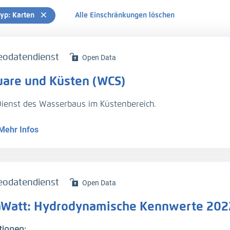
typ: Karten
Alle Einschränkungen löschen
eodatendienst
Open Data
uare und Küsten (WCS)
ienst des Wasserbaus im Küstenbereich.
Mehr Infos
eodatendienst
Open Data
laWatt: Hydrodynamische Kennwerte 20
tionen: