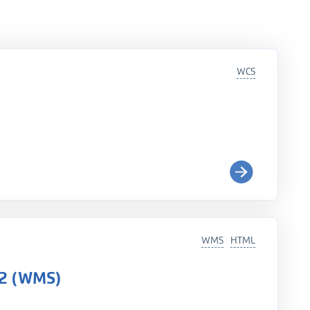
WCS
WMS
HTML
22 (WMS)